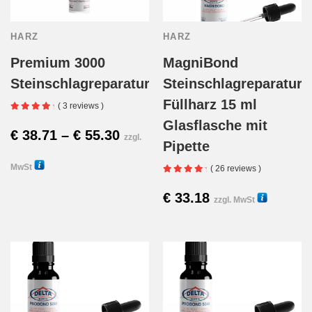
auf.
HARZ
HARZ
Die
Premium 3000
MagniBond
Optionen
Steinschlagreparaturharz
Steinschlagreparatur
können
Füllharz 15 ml
( 3 reviews )
Glasflasche mit
auf
Preisspanne:
€
38.71
–
€
55.30
zzgl.
Pipette
der
€ 38.71
MwSt
( 26 reviews )
Produktseite
Dieses
bis
30260
€
33.18
30001
zzgl. MwSt
Diese
gewählt
Produkt
€ 55.30
Produk
werden
weist
weist
mehrere
mehre
Varianten