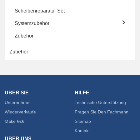
werden
Scheibenreparatur Set
Systemzubehör
Zubehör
Zubehör
ÜBER SIE
HILFE
Unternehmer
Technische Unterstützung
Wiederverkäufe
Fragen Sie Den Fachmann
Make €€€
Sitemap
Kontakt
ÜBER UNS