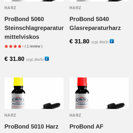
Varian
auf.
HARZ
HARZ
auf.
Die
ProBond 5060
ProBond 5040
Die
Steinschlagreparaturharz
Glasreparaturharz
Optionen
mittelviskos
Option
€
31.80
können
30011
zzgl. MwSt
Diese
( 1 review )
könne
auf
Produk
€
31.80
30021
zzgl. MwSt
auf
Dieses
der
weist
der
Produkt
Produktseite
mehre
Produk
weist
gewählt
Varian
gewähl
mehrere
werden
auf.
werde
Varianten
Die
HARZ
HARZ
auf.
ProBond 5010 Harz
ProBond AF
Option
Die