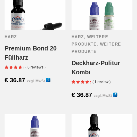
HARZ
HARZ
,
WEITERE
PRODUKTE
,
WEITERE
Premium Bond 20
PRODUKTE
Füllharz
Deckharz-Politur
( 6 reviews )
Kombi
€
36.87
30081
zzgl. MwSt
Dieses
( 1 review )
€
36.87
Produkt
30410
zzgl. MwSt
weist
mehrere
Varianten