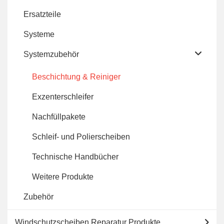
auf
Ersatzteile
der
Systeme
Produktseite
Systemzubehör
gewählt
Beschichtung & Reiniger
werden
Exzenterschleifer
Nachfüllpakete
Schleif- und Polierscheiben
Technische Handbücher
Weitere Produkte
Zubehör
Windschutzscheiben Reparatur Produkte