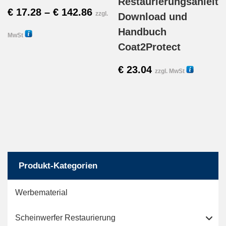
Restaurierungsanleit
Preisspanne:
€
17.28
–
€
142.86
zzgl.
Download und
€ 17.28
Handbuch
MwSt
Coat2Protect
Dieses
bis
54200
€
23.04
Produkt
33100
€ 142.86
zzgl. MwSt
weist
mehrere
Varianten
auf.
Produkt-Kategorien
Die
Optionen
Werbematerial
können
Scheinwerfer Restaurierung