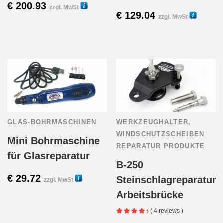
€
200.93
zzgl. MwSt
€
129.04
zzgl. MwSt
15260H
23000V
GLAS-BOHRMASCHINEN
WERKZEUGHALTER
,
WINDSCHUTZSCHEIBEN
Mini Bohrmaschine
REPARATUR PRODUKTE
für Glasreparatur
B-250
€
29.72
Steinschlagreparatur
zzgl. MwSt
Arbeitsbrücke
14001H
( 4 reviews )