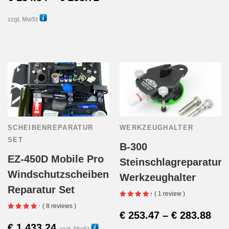
auf
36165H
€ 184.34
zzgl. MwSt
der
Dieses
10440
bis
Produk
Produkt
€ 238.72
gewähl
weist
werde
mehrere
Varianten
SCHEIBENREPARATUR
WERKZEUGHALTER
auf.
SET
B-300
Die
EZ-450D Mobile Pro
Steinschlagreparatur
Windschutzscheiben
Werkzeughalter
Optionen
Reparatur Set
( 1 review )
können
( 8 reviews )
Pre
€
253.47
–
€
283.88
auf
€
1,433.24