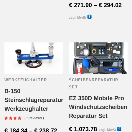
Pre
€
271.90
–
€
294.02
€ 2
zzgl. MwSt
Diese
10000
bis
Produk
€ 2
weist
mehre
Varian
WERKZEUGHALTER
SCHEIBENREPARATUR
auf.
SET
B-150
Die
EZ 350D Mobile Pro
Steinschlagreparatur
Windschutzscheiben
Werkzeughalter
Option
Reparatur Set
( 5 reviews )
könne
€
1,073.78
Preisspanne:
€
184.34
–
€
238.72
zzgl. MwSt