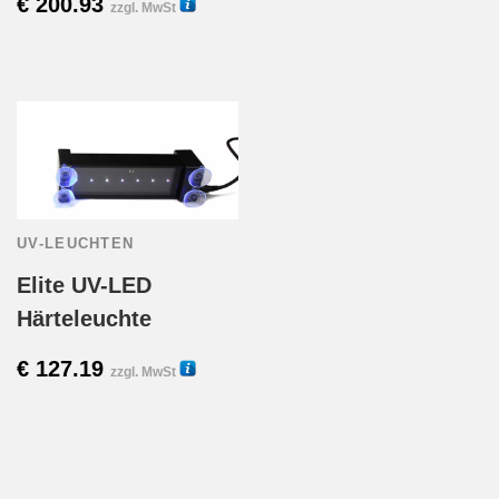
€
200.93
zzgl. MwSt
15270
15260H
UV-LEUCHTEN
Elite UV-LED
Härteleuchte
€
127.19
zzgl. MwSt
15250