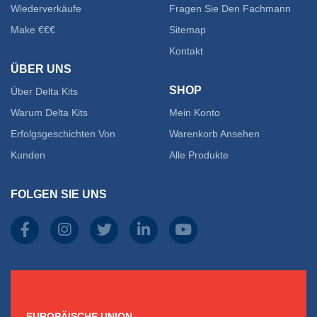
Wiederverkäufe
Fragen Sie Den Fachmann
Optionen
Make €€€
Sitemap
Kontakt
können
ÜBER UNS
auf
SHOP
Über Delta Kits
der
Warum Delta Kits
Mein Konto
Erfolgsgeschichten Von
Warenkorb Ansehen
Produktseite
Kunden
Alle Produkte
gewählt
FOLGEN SIE UNS
werden
EUROPÄISCHE UNION