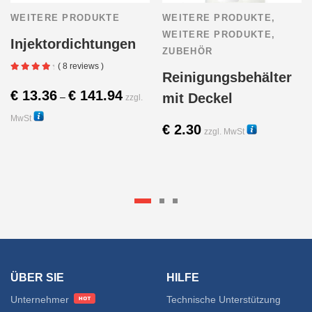
WEITERE PRODUKTE
WEITERE PRODUKTE
,
WEITERE PRODUKTE
,
Injektordichtungen
ZUBEHÖR
( 8 reviews )
Reinigungsbehälter
Preisspanne:
€
13.36
€
141.94
mit Deckel
–
zzgl.
€ 13.36
MwSt
bis
€
2.30
zzgl. MwSt
12210
€ 141.94
Dieses
22435
Produkt
weist
mehrere
Varianten
ÜBER SIE
HILFE
auf.
Unternehmer
Technische Unterstützung
Die