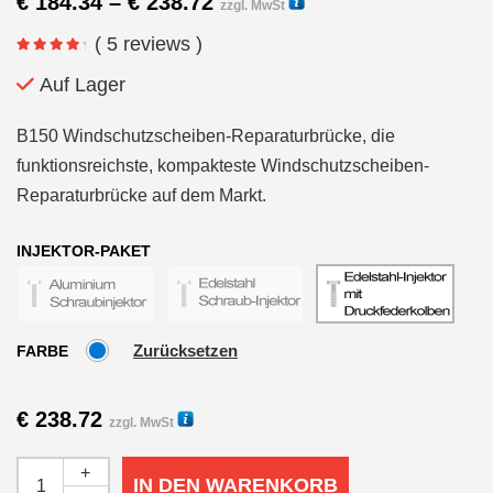
Preisspanne:
€
184.34
–
€
238.72
zzgl. MwSt
€ 184.34
( 5 reviews )
bis
€ 238.72
Auf Lager
B150 Windschutzscheiben-Reparaturbrücke, die
funktionsreichste, kompakteste Windschutzscheiben-
Reparaturbrücke auf dem Markt.
INJEKTOR-PAKET
Zurücksetzen
FARBE
€
238.72
zzgl. MwSt
+
IN DEN WARENKORB