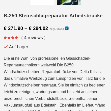
B-250 Steinschlagreparatur Arbeitsbrücke
Preisspanne:
€
271.90
–
€
294.02
zzgl. MwSt
€ 271.90
( 4 reviews )
bis
€ 294.02
Auf Lager
Die erste Wahl von professionellen Glasschaden-
Reparaturtechnikern weltweit! Die B250
Windschutzscheiben-Reparaturbrücke von Delta Kits ist
das ultimative Werkzeug zum Einspritzen von Harz für die
Windschutzscheibenreparatur. Sie ist einfach zu bedienen,
leicht zu reinigen, wartungsarm und besteht aus einer
unzerbrechlichen Verbundstoffbasis. Sie enthält einen
Vakuumsaugfuß aus Edelstahl. Ebenfalls im Lieferumfang