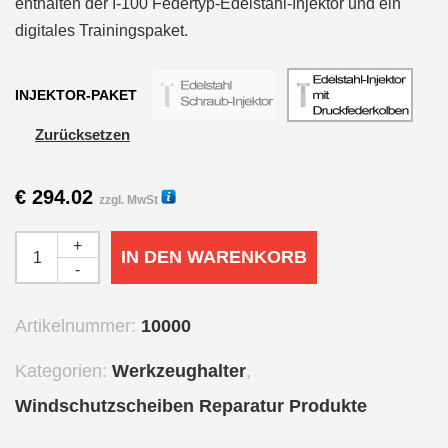
enthalten der I-100 Federtyp-Edelstahl-Injektor und ein
digitales Trainingspaket.
INJEKTOR-PAKET
Zurücksetzen
€
294.02
zzgl. MwSt
+
IN DEN WARENKORB
-
Artikelnummer:
10000
Kategorien:
Werkzeughalter
,
Windschutzscheiben Reparatur Produkte