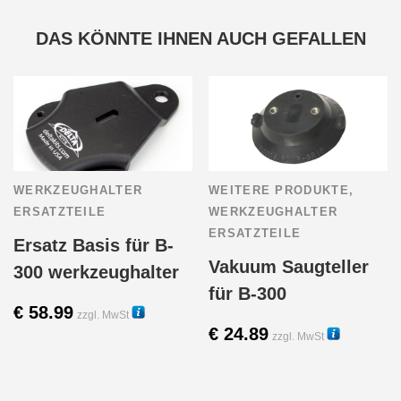
DAS KÖNNTE IHNEN AUCH GEFALLEN
WERKZEUGHALTER
WEITERE PRODUKTE
,
ERSATZTEILE
WERKZEUGHALTER
ERSATZTEILE
Ersatz Basis für B-
Vakuum Saugteller
300 werkzeughalter
für B-300
€
58.99
zzgl. MwSt
€
24.89
zzgl. MwSt
11040
13105