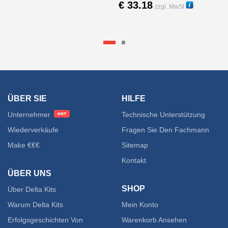
€
33.18
weist
zzgl. MwSt
30001
Diese
mehrere
Produk
Varianten
weist
auf.
mehre
Die
ÜBER SIE
HILFE
Varian
Optionen
Unternehmer
Technische Unterstützung
auf.
können
Wiederverkäufe
Fragen Sie Den Fachmann
Make €€€
Sitemap
Die
auf
Kontakt
Option
der
ÜBER UNS
SHOP
Über Delta Kits
könne
Produktseite
Warum Delta Kits
Mein Konto
auf
gewählt
Erfolgsgeschichten Von
Warenkorb Ansehen