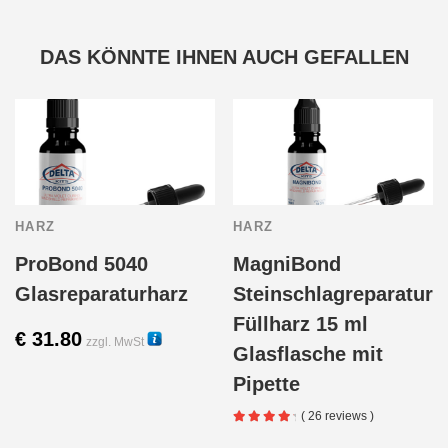
DAS KÖNNTE IHNEN AUCH GEFALLEN
HARZ
HARZ
ProBond 5040
MagniBond
Glasreparaturharz
Steinschlagreparatur
Füllharz 15 ml
€
31.80
zzgl. MwSt
Glasflasche mit
30011
Dieses
Pipette
( 26 reviews )
Produkt