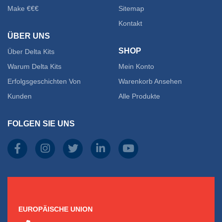
Make €€€
Sitemap
Die
auf
Kontakt
Optionen
ÜBER UNS
der
SHOP
Über Delta Kits
können
Produk
Warum Delta Kits
Mein Konto
auf
gewähl
Erfolgsgeschichten Von
Warenkorb Ansehen
der
Kunden
Alle Produkte
werde
Produktseite
FOLGEN SIE UNS
gewählt
werden
EUROPÄISCHE UNION