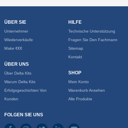
Varian
auf.
ÜBER SIE
HILFE
Die
Unternehmer
Technische Unterstützung
Option
Wiederverkäufe
Fragen Sie Den Fachmann
Make €€€
Sitemap
könne
Kontakt
auf
ÜBER UNS
SHOP
Über Delta Kits
der
Warum Delta Kits
Mein Konto
Produk
Erfolgsgeschichten Von
Warenkorb Ansehen
gewähl
Kunden
Alle Produkte
werde
FOLGEN SIE UNS