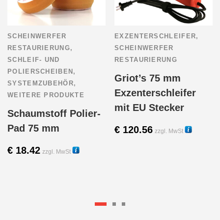
SCHEINWERFER
EXZENTERSCHLEIFER
,
RESTAURIERUNG
,
SCHEINWERFER
SCHLEIF- UND
RESTAURIERUNG
POLIERSCHEIBEN
,
Griot’s 75 mm
SYSTEMZUBEHÖR
,
Exzenterschleifer
WEITERE PRODUKTE
mit EU Stecker
Schaumstoff Polier-
Pad 75 mm
€
120.56
zzgl. MwSt
58020
€
18.42
Diese
zzgl. MwSt
56110T
Produk
weist
mehre