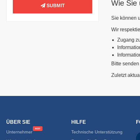
Wie Sie 
SUBMIT
Sie können u
Wir respekti
Zugang zu
Informatio
Informati
Bitte senden
Zuletzt aktua
ÜBER SIE
HILFE
F
Unternehmer
Technische Unterstützung