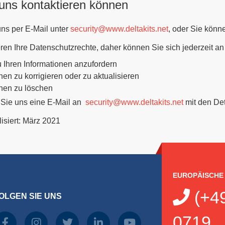
uns kontaktieren können
ns per E-Mail unter
security@www.deltakits.net
, oder Sie könn
eren Ihre Datenschutzrechte, daher können Sie sich jederzeit a
 Ihren Informationen anzufordern
nen zu korrigieren oder zu aktualisieren
onen zu löschen
 Sie uns eine E-Mail an
security@www.deltakits.net
mit den Det
lisiert: März 2021
EUROPÄISCHE
(+49
OLGEN SIE UNS
0719