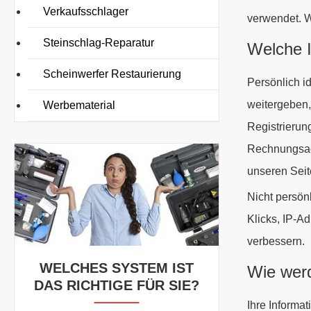
Verkaufsschlager
verwendet. W
Steinschlag-Reparatur
Welche 
Scheinwerfer Restaurierung
Persönlich id
weitergeben,
Werbematerial
Registrierun
Rechnungsadr
unseren Seit
Nicht persönl
Klicks, IP-A
verbessern.
WELCHES SYSTEM IST
Wie wer
DAS RICHTIGE FÜR SIE?
Ihre Informa