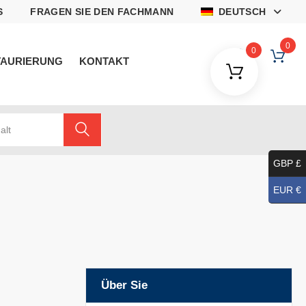
S
FRAGEN SIE DEN FACHMANN
DEUTSCH
0
0
TAURIERUNG
KONTAKT
alt
GBP £
EUR €
Über Sie