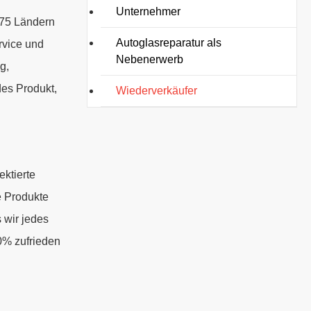
Unternehmer
 75 Ländern
Autoglasreparatur als
rvice und
Nebenerwerb
g,
des Produkt,
Wiederverkäufer
ktierte
e Produkte
 wir jedes
0% zufrieden