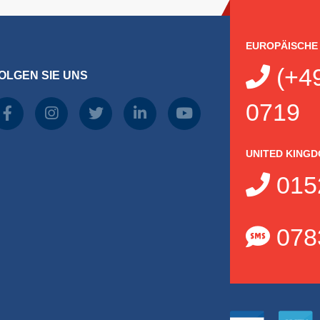
EUROPÄISCHE
(+49
OLGEN SIE UNS
0719
UNITED KING
015
078