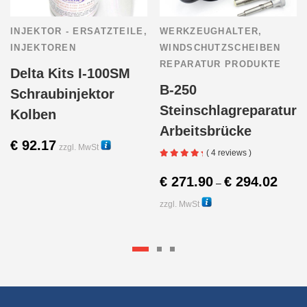
INJEKTOR - ERSATZTEILE
,
WERKZEUGHALTER
,
INJEKTOREN
WINDSCHUTZSCHEIBEN
REPARATUR PRODUKTE
Delta Kits I-100SM
B-250
Schraubinjektor
Steinschlagreparatur
Kolben
Arbeitsbrücke
€
92.17
zzgl. MwSt
( 4 reviews )
12030
Preiss
€
271.90
€
294.02
–
€ 271.
zzgl. MwSt
bis
10000
€ 294.
Diese
Produk
weist