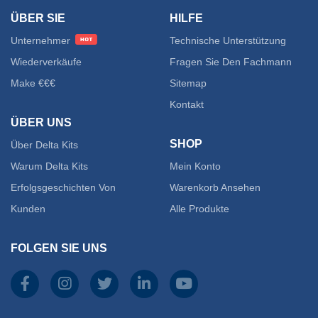
mehre
ÜBER SIE
HILFE
Varian
Unternehmer
Technische Unterstützung
auf.
Wiederverkäufe
Fragen Sie Den Fachmann
Make €€€
Sitemap
Die
Kontakt
Option
ÜBER UNS
SHOP
Über Delta Kits
könne
Warum Delta Kits
Mein Konto
auf
Erfolgsgeschichten Von
Warenkorb Ansehen
der
Kunden
Alle Produkte
Produk
FOLGEN SIE UNS
gewähl
werde